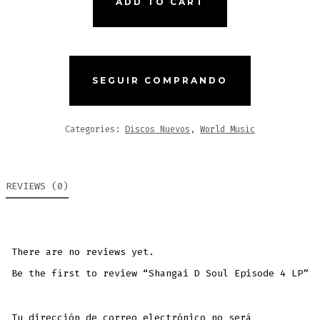
ADD TO CART
D
SOUL
EPISODE
4
SEGUIR COMPRANDO
LP
QUANTITY
Categories:
Discos Nuevos
,
World Music
REVIEWS (0)
There are no reviews yet.
Be the first to review “Shangai D Soul Episode 4 LP”
Tu dirección de correo electrónico no será