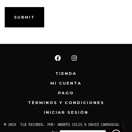
Abrir
Abrir
Facebook
Instagram
TIENDA
en
en
MI CUENTA
una
una
PAGO
nueva
nueva
TÉRMINOS Y CONDICIONES
pestaña
pestaña
INICIAR SESIÓN
© 2026
TLB RECORDS. POR: ANDRÉS CELIS & DAVID CARRASCAL