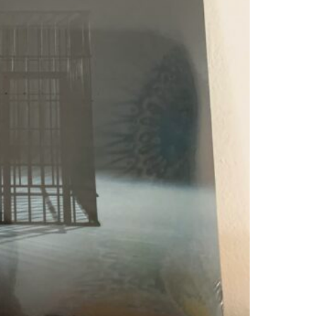
NF
-
PERCE
QUANT