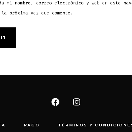
da mi nombre, correo electrónico y web en este nav
 la próxima vez que comente.
Abrir
Abrir
Facebook
Instagram
en
en
TA
PAGO
TÉRMINOS Y CONDICIONE