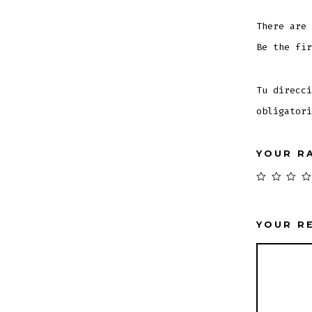
There are 
Be the fir
Tu direcci
obligator
YOUR R
YOUR R