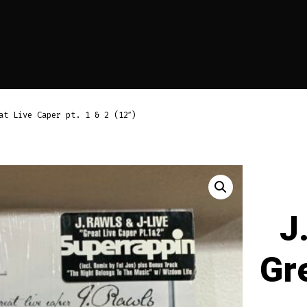
at Live Caper pt. 1 & 2 (12″)
J
Gre