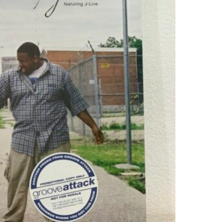
J.
RAWLS
&
J-
LIVE
-
GREAT
LIVE
CAPER
PT.