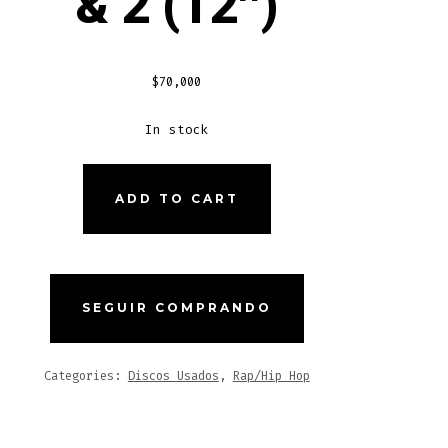
& 2 (12″)
$
70,000
In stock
ADD TO CART
SEGUIR COMPRANDO
Categories:
Discos Usados
,
Rap/Hip Hop