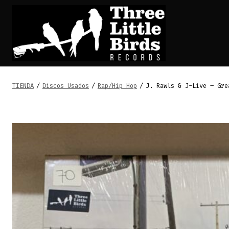
Saltar
al
contenido
TIENDA
/
Discos Usados
/
Rap/Hip Hop
/
J. Rawls & J-Live – Gre