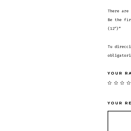
There are 
Be the fir
(12″)”
Tu direcci
obligator
YOUR R
YOUR R