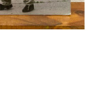
1
&
2
(12")
QUANT