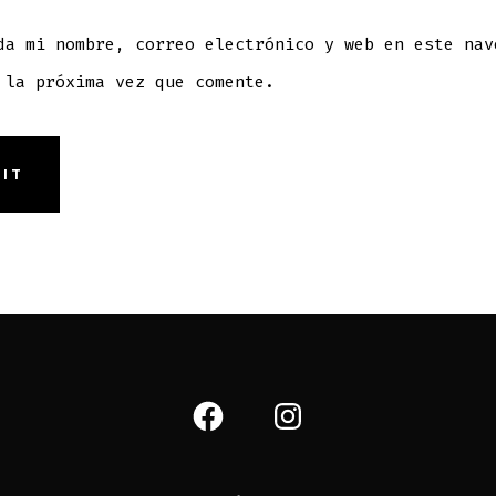
da mi nombre, correo electrónico y web en este nav
 la próxima vez que comente.
Abrir
Abrir
Facebook
Instagram