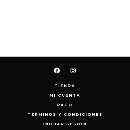
Abrir
Abrir
Facebook
Instagram
TIENDA
en
en
MI CUENTA
una
una
PAGO
nueva
nueva
TÉRMINOS Y CONDICIONES
pestaña
pestaña
INICIAR SESIÓN