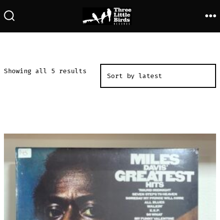
Saltar
al
ALTERNAR
M
LA
contenido
BÚSQUEDA
Showing all 5 results