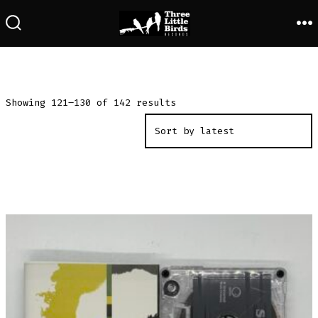
Saltar
al
ALTERNAR
M
LA
contenido
BÚSQUEDA
Showing 121–130 of 142 results